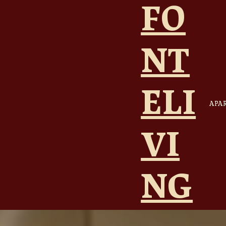
FO
NT
ELI
APA
VI
NG